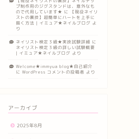
【現役ネイリストの裏技】ネイルチッ
プ制作用のジグスタンドは、意外なも
ので代用しています★
に
【現役ネイリ
ストの裏技】超簡単にハートを上手に
描く方法 | イミュア★ネイルブログ
よ
り
ネイリスト検定３級★実技試験詳細
に
ネイリスト検定３級の詳しい試験概要
| イミュア★ネイルブログ
より
Welcome★immyua blog★自己紹介
に
WordPress コメントの投稿者
より
アーカイブ
2025年8月