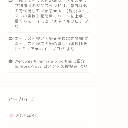
【現役ネイリストの裏技】ネイルチッ
プ制作用のジグスタンドは、意外なも
ので代用しています★
に
【現役ネイリ
ストの裏技】超簡単にハートを上手に
描く方法 | イミュア★ネイルブログ
よ
り
ネイリスト検定３級★実技試験詳細
に
ネイリスト検定３級の詳しい試験概要
| イミュア★ネイルブログ
より
Welcome★immyua blog★自己紹介
に
WordPress コメントの投稿者
より
アーカイブ
2025年8月