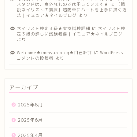
スタンドは、意外なもので代用しています★
に
【現
役ネイリストの裏技】超簡単にハートを上手に描く方
法 | イミュア★ネイルブログ
より
ネイリスト検定３級★実技試験詳細
に
ネイリスト検
定３級の詳しい試験概要 | イミュア★ネイルブログ
より
Welcome★immyua blog★自己紹介
に
WordPress
コメントの投稿者
より
アーカイブ
2025年8月
2025年6月
2025年4月